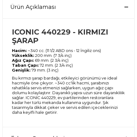
Ürün Açıklaması
ICONIC 440229 - KIRMIZI
ŞARAP
Hacim:
~340 cc. (11 1/2 ABD ons - 12 İngiliz ons)
Yükseklik:
200 mm. (7 3/4 inç)
Ağız Çapı:
69 mm. (2 3/4 inç)
Taban Çapı:
72 mm. (2 3/4 inç)
Genişlik:
79 mm. (3 inç)
Bu kırmızı şarap bardağı, etkileyici görünümü ve ideal
hacmiyle öne çıkıyor. ~340 cc'lik hacmi, şarabınızı
rahatlıkla servis etmenizi sağlarken, uygun ağız çapı
dolumu kolaylaştırır. Dayanıklı yapısı uzun süre dayanıklılık
sağlar. ICONIC 440229, ev partilerinden restoranlara
kadar her türlü mekanda kullanıma uygundur. Şık
tasarımıyla dikkat çeker ve servis edilen içeceklerinizi
daha keyifli hale getirir.