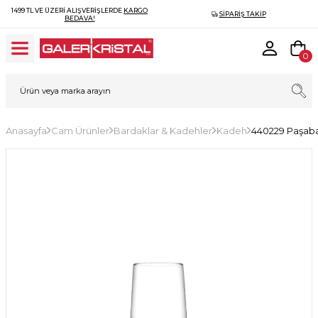
1499 TL VE ÜZERI ALIŞVERIŞLERDE
KARGO
SIPARIŞ TAKIP
BEDAVA!
0
Anasayfa
Cam Ürünler
Bardaklar & Kadehler
Kadeh
440229 Paşaba