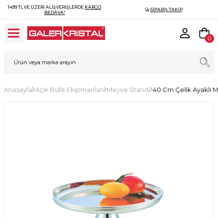
1499 TL VE ÜZERI ALIŞVERIŞLERDE
KARGO
SIPARIŞ TAKIP
BEDAVA!
0
Anasayfa
Açık Büfe Ekipmanları
Meyve Standı
40 Cm Çelik Ayaklı 