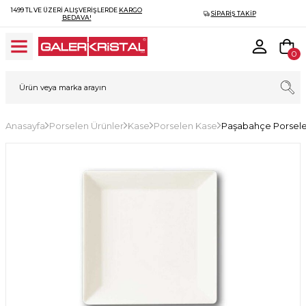
1499 TL VE ÜZERI ALIŞVERIŞLERDE
KARGO
SIPARIŞ TAKIP
BEDAVA!
0
Anasayfa
Porselen Ürünler
Kase
Porselen Kase
Paşabahçe Porselen