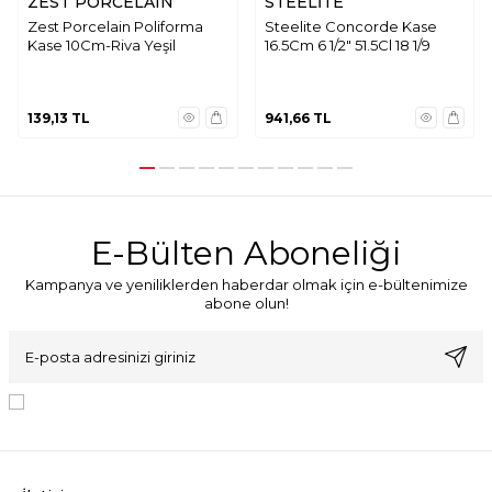
ZEST PORCELAIN
STEELİTE
Zest Porcelain Poliforma
Steelite Concorde Kase
Kase 10Cm-Riva Yeşil
16.5Cm 6 1/2" 51.5Cl 18 1/9
139,13
TL
941,66
TL
E-Bülten Aboneliği
Kampanya ve yeniliklerden haberdar olmak için e-bültenimize
abone olun!
KVKK Sözleşmesi'ni
, Okudum, Kabul Ediyorum.