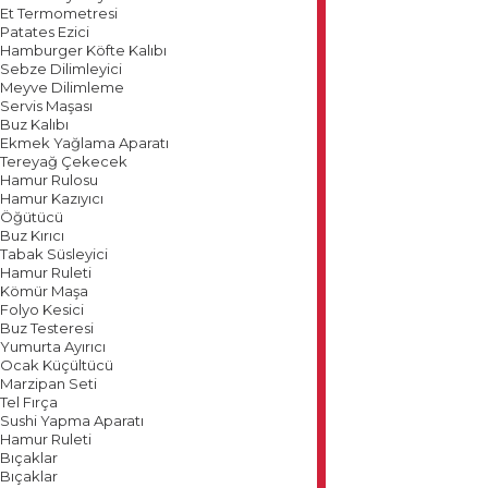
Et Termometresi
Patates Ezici
Hamburger Köfte Kalıbı
Sebze Dilimleyici
Meyve Dilimleme
Servis Maşası
Buz Kalıbı
Ekmek Yağlama Aparatı
Tereyağ Çekecek
Hamur Rulosu
Hamur Kazıyıcı
Öğütücü
Buz Kırıcı
Tabak Süsleyici
Hamur Ruleti
Kömür Maşa
Folyo Kesici
Buz Testeresi
Yumurta Ayırıcı
Ocak Küçültücü
Marzipan Seti
Tel Fırça
Sushi Yapma Aparatı
Hamur Ruleti
Bıçaklar
Bıçaklar