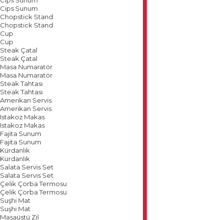
Cips Sunum
Chopstick Stand
Chopstick Stand
Cup
Cup
Steak Çatal
Steak Çatal
Masa Numaratör
Masa Numaratör
Steak Tahtası
Steak Tahtası
Amerikan Servis
Amerikan Servis
Istakoz Makas
Istakoz Makas
Fajita Sunum
Fajita Sunum
Kürdanlık
Kürdanlık
Salata Servis Set
Salata Servis Set
Çelik Çorba Termosu
Çelik Çorba Termosu
Suşhi Mat
Suşhi Mat
Masaüstü Zil