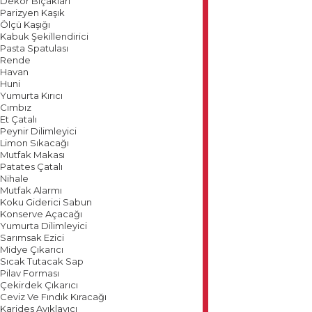
Dekor Bıçakları
Parizyen Kaşık
Ölçü Kaşığı
Kabuk Şekillendirici
Pasta Spatulası
Rende
Havan
Huni
Yumurta Kırıcı
Cımbız
Et Çatalı
Peynir Dilimleyici
Limon Sıkacağı
Mutfak Makası
Patates Çatalı
Nihale
Mutfak Alarmı
Koku Giderici Sabun
Konserve Açacağı
Yumurta Dilimleyici
Sarımsak Ezici
Midye Çıkarıcı
Sıcak Tutacak Sap
Pilav Forması
Çekirdek Çıkarıcı
Ceviz Ve Fındık Kıracağı
Karides Ayıklayıcı