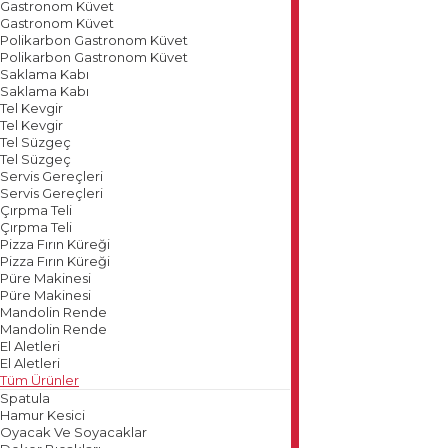
Gastronom Küvet
Gastronom Küvet
Polikarbon Gastronom Küvet
Polikarbon Gastronom Küvet
Saklama Kabı
Saklama Kabı
Tel Kevgir
Tel Kevgir
Tel Süzgeç
Tel Süzgeç
Servis Gereçleri
Servis Gereçleri
Çırpma Teli
Çırpma Teli
Pizza Fırın Küreği
Pizza Fırın Küreği
Püre Makinesi
Püre Makinesi
Mandolin Rende
Mandolin Rende
El Aletleri
El Aletleri
Tüm Ürünler
Spatula
Hamur Kesici
Oyacak Ve Soyacaklar