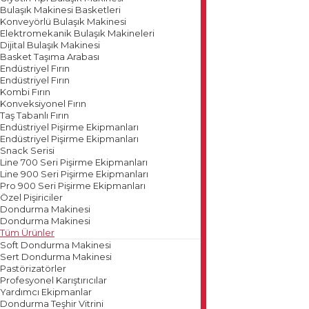
Bulaşık Makinesi Basketleri
Konveyörlü Bulaşık Makinesi
Elektromekanik Bulaşık Makineleri
Dijital Bulaşık Makinesi
Basket Taşıma Arabası
Endüstriyel Fırın
Endüstriyel Fırın
Kombi Fırın
Konveksiyonel Fırın
Taş Tabanlı Fırın
Endüstriyel Pişirme Ekipmanları
Endüstriyel Pişirme Ekipmanları
Snack Serisi
Line 700 Seri Pişirme Ekipmanları
Line 900 Seri Pişirme Ekipmanları
Pro 900 Seri Pişirme Ekipmanları
Özel Pişiriciler
Dondurma Makinesi
Dondurma Makinesi
Tüm Ürünler
Soft Dondurma Makinesi
Sert Dondurma Makinesi
Pastörizatörler
Profesyonel Karıştırıcılar
Yardımcı Ekipmanlar
Dondurma Teşhir Vitrini