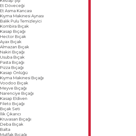
Kebap Şişi
Et Döveceği
Et Asma Kancası
Kıyma Makinesi Aynası
Balık Pulu Temizleyici
Kombira Bıçak
Kasap Bıçağı
Hector Bıçak
Ayax Bıçak
Almazan Bıçak
Nakiri Bıçağı
Usuba Bıçak
Pasta Bıçağı
Pizza Bıçağı
Kasap Önlüğü
Kıyma Makinesi Bıçağı
Voodoo Bıçak
Meyve Bıçağı
Narenciye Bıçağı
Kasap Eldiven
Fileto Bıçağı
Bıçak Seti
İlik Çıkarıcı
Kruvasan Bıçağı
Deba Bıçak
Balta
Mutfak Bıçağı