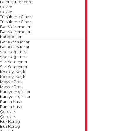
Düdüklü Tencere
Cezve
Cezve
Tütsüleme Cihazı
Tütsüleme Cihazı
Bar Malzemeleri
Bar Malzemeleri
Kategoriler
Bar Aksesuarları
Bar Aksesuarları
Şişe Soğutucu
Şişe Soğutucu
Sıvı Konteyner
Sıvı Konteyner
Kokteyl Kaşık
Kokteyl Kaşık
Meyve Presi
Meyve Presi
Kuruyemiş Isıtıcı
Kuruyemiş Isıtıcı
Punch Kase
Punch Kase
Çerezlik
Çerezlik
Buz Küreği
Buz Küreği