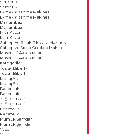
Şerbetlik
Şerbetlik
Ekmek Kızartme Makinesi
Ekmek Kızartme Makinesi
Davlumbaz
Davlumbaz
Mısır Kazanı
Mısır Kazanı
Sahlep Ve Sıcak Çikolata Makinesi
Sahlep ve Sıcak Çikolata Makinesi
Masaüstü Aksesuarları
Masaüstü Aksesuarları
Kategoriler
Tuzluk Biberlik
Tuzluk Biberlik
Menaj Set
Menaj Set
Baharatlık
Baharatlık
Yağlık Sirkelik
Yağlık Sirkelik
Peçetelik
Peçetelik
Mumluk Şamdan
Mumluk Şamdan
Vazo