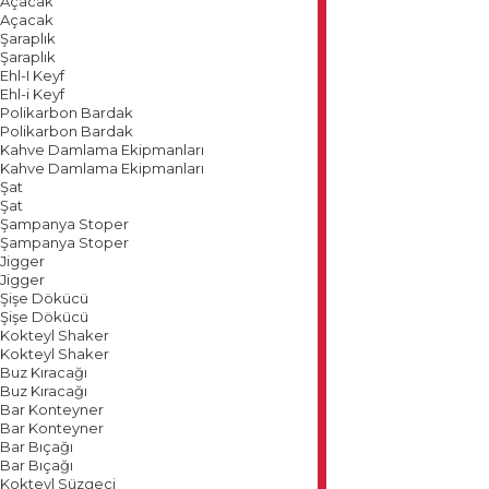
Açacak
Açacak
Şaraplık
Şaraplık
Ehl-I Keyf
Ehl-i Keyf
Polikarbon Bardak
Polikarbon Bardak
Kahve Damlama Ekipmanları
Kahve Damlama Ekipmanları
Şat
Şat
Şampanya Stoper
Şampanya Stoper
Jigger
Jigger
Şişe Dökücü
Şişe Dökücü
Kokteyl Shaker
Kokteyl Shaker
Buz Kıracağı
Buz Kıracağı
Bar Konteyner
Bar Konteyner
Bar Bıçağı
Bar Bıçağı
Kokteyl Süzgeci