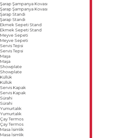
Şarap Şampanya Kovası
Şarap Şampanya Kovası
Şarap Standı
Şarap Standı
Ekmek Sepeti Stand
Ekmek Sepeti Stand
Meyve Sepeti
Meyve Sepeti
Servis Tepsi
Servis Tepsi
Maşa
Maşa
Showplate
Showplate
Küllük
Küllük
Servis Kapak
Servis Kapak
Sürahi
Sürahi
Yumurtalık
Yumurtalık
Çay Termos
Çay Termos
Masa İsimlik
Masa İsimlik