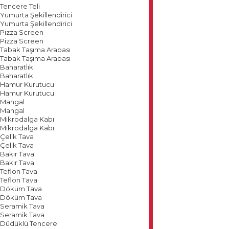
Tencere Teli
Yumurta Şekillendirici
Yumurta Şekillendirici
Pizza Screen
Pizza Screen
Tabak Taşıma Arabası
Tabak Taşıma Arabası
Baharatlık
Baharatlık
Hamur Kurutucu
Hamur Kurutucu
Mangal
Mangal
Mikrodalga Kabı
Mikrodalga Kabı
Çelik Tava
Çelik Tava
Bakır Tava
Bakır Tava
Teflon Tava
Teflon Tava
Döküm Tava
Döküm Tava
Seramik Tava
Seramik Tava
Düdüklü Tencere