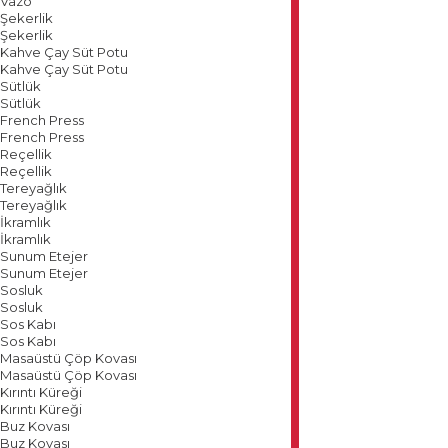
Vazo
Şekerlik
Şekerlik
Kahve Çay Süt Potu
Kahve Çay Süt Potu
Sütlük
Sütlük
French Press
French Press
Reçellik
Reçellik
Tereyağlık
Tereyağlık
İkramlık
İkramlık
Sunum Etejer
Sunum Etejer
Sosluk
Sosluk
Sos Kabı
Sos Kabı
Masaüstü Çöp Kovası
Masaüstü Çöp Kovası
Kırıntı Küreği
Kırıntı Küreği
Buz Kovası
Buz Kovası