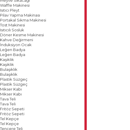
Meyve Sıkacağı
Waffle Makinesi
Isıtıcı Pleyt
Pilav Yapma Makinası
Portakal Sıkma Makinesi
Tost Makinesi
Isıtıcılı Sosluk
Döner Kesme Makinesi
Kahve Değirmeni
İnduksiyon Ocak
Leğen Badya
Leğen Badya
Kaşıklık
Kaşıklık
Bulaşıklık
Bulaşıklık
Plastik Süzgeç
Plastik Süzgeç
Mikser Kabı
Mikser Kabı
Tava Teli
Tava Teli
Fritöz Sepeti
Fritöz Sepeti
Tel Kepçe
Tel Kepçe
Tencere Teli