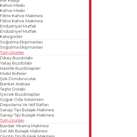
Kahve Maskı
Kahve Maskı
Filitre Kahve Makinesi
Filitre Kahve Makinesi
Endüstriyel Mutfak
Endüstriyel Mutfak
Kategoriler
Soğutma Ekipmanları
Soğutma Ekipmanları
Tüm Ürünler
Dikey Buzdolabı
Yatay Buzdolabı
Hazırlık Buzdolapları
Mobil Büfeler
Şok Dondurucular
Banket Arabası
Teşhir Dolabı
İçecek Buzdolapları
Soğuk Oda Sistemleri
Depolama Ve İstif Rafları
Sanayi Tipi Bulaşık Makinesi
Sanayi Tipi Bulaşık Makinesi
Tüm Ürünler
Bardak Yıkama Makinesi
Set Altı Bulaşık Makinesi
Giyotin Tipi Bulaşık Makinesi