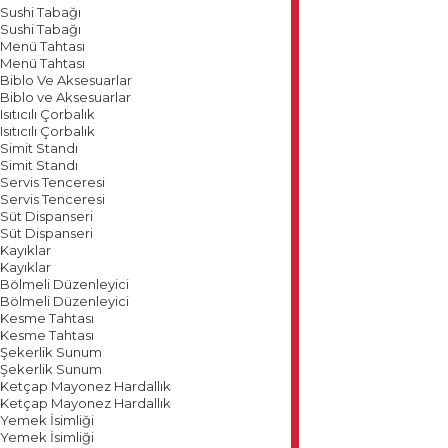
Sushi Tabağı
Sushi Tabağı
Menü Tahtası
Menü Tahtası
Biblo Ve Aksesuarlar
Biblo ve Aksesuarlar
Isıtıcılı Çorbalık
Isıtıcılı Çorbalık
Simit Standı
Simit Standı
Servis Tenceresi
Servis Tenceresi
Süt Dispanseri
Süt Dispanseri
Kayıklar
Kayıklar
Bölmeli Düzenleyici
Bölmeli Düzenleyici
Kesme Tahtası
Kesme Tahtası
Şekerlik Sunum
Şekerlik Sunum
Ketçap Mayonez Hardallık
Ketçap Mayonez Hardallık
Yemek İsimliği
Yemek İsimliği