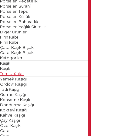
Porselen Peçetelik
Porselen Sürahi
Porselen Tepsi
Porselen Küllük
Porselen Baharatlık
Porselen Yağlık Sirkelik
Diğer Ürünler
Fırın Kabı
Fırın Kabı
Çatal Kaşık Bıçak
Çatal Kaşık Bıçak
Kategoriler
Kaşık
Kaşık
Tüm Ürünler
Yemek Kaşığı
Ordövr Kaşığı
Tatlı Kaşığı
Gurme Kaşığı
Konsome Kaşık
Dondurma Kaşığı
Kokteyl Kaşığı
Kahve Kaşığı
Çay Kaşığı
Özel Kaşık
Çatal
Çatal