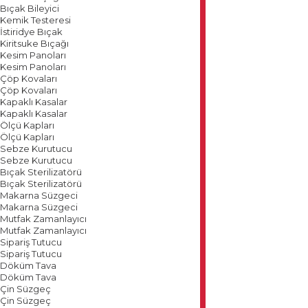
Bıçak Bileyici
Kemik Testeresi
İstiridye Bıçak
Kiritsuke Bıçağı
Kesim Panoları
Kesim Panoları
Çöp Kovaları
Çöp Kovaları
Kapaklı Kasalar
Kapaklı Kasalar
Ölçü Kapları
Ölçü Kapları
Sebze Kurutucu
Sebze Kurutucu
Bıçak Sterilizatörü
Bıçak Sterilizatörü
Makarna Süzgeci
Makarna Süzgeci
Mutfak Zamanlayıcı
Mutfak Zamanlayıcı
Sipariş Tutucu
Sipariş Tutucu
Döküm Tava
Döküm Tava
Çin Süzgeç
Çin Süzgeç