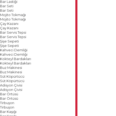
Bar Lastiği
Bar Seti
Bar Seti
Mojito Tokmağı
Mojito Tokmağı
Çay Kazanı
Çay Kazanı
Bar Servis Tepsi
Bar Servis Tepsi
Şişe Sepeti
Şişe Sepeti
Kahveci Demliği
Kahveci Demliği
Kokteyl Bardakları
Kokteyl Bardakları
Buz Makinesi
Buz Makinesi
Süt Köpürtücü
Süt Köpürtücü
Adisyon Çivisi
Adisyon Çivisi
Bar Örtüsü
Bar Örtüsü
Tirbuşon
Tirbuşon
Bar Kaşığı
Bar Kaşığı