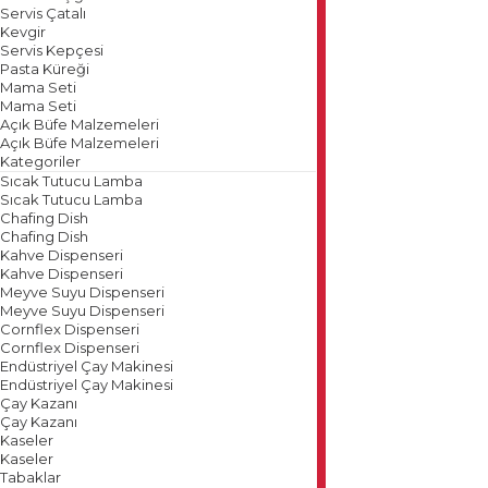
Servis Çatalı
Kevgir
Servis Kepçesi
Pasta Küreği
Mama Seti
Mama Seti
Açık Büfe Malzemeleri
Açık Büfe Malzemeleri
Kategoriler
Sıcak Tutucu Lamba
Sıcak Tutucu Lamba
Chafing Dish
Chafing Dish
Kahve Dispenseri
Kahve Dispenseri
Meyve Suyu Dispenseri
Meyve Suyu Dispenseri
Cornflex Dispenseri
Cornflex Dispenseri
Endüstriyel Çay Makinesi
Endüstriyel Çay Makinesi
Çay Kazanı
Çay Kazanı
Kaseler
Kaseler
Tabaklar