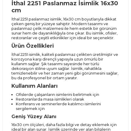
İthal 2251 Paslanmaz İsimlik 16x30
cm
İthal 2251 paslanmaz isimlik, 16x30 cm boyutlarıyla dikkat
çeken geniş bir yüzeye sahiptir. Modern tasarımı ve
paslanmaz çelik malzemesi ile hem estetik bir görünüm
sunar hem de dayanıklılığıyla öne çıkar. Bu isimlik, ofisler,
restoranlar ve çeşitli etkinlikler için ideal bir seçenektir.
Ürün Özellikleri
İthal 2251 isimlik, kaliteli paslanmaz çelikten üretilmiştir ve
korozyona karşı dirençli yapısıyla uzun ömürlü bir
kullanım sağlar. Şık tasarımı sayesinde her türlü
dekorasyon stiline uyum sağlar. İsimlik, rahatlıkla
temizlenebilir ve her zaman yeni gibi görünmesini sağlar,
bu da profesyonel bir ortam yaratır.
Kullanım Alanları
Ofislerde çalışanların isimlerini belirtmek için
Restoranlarda masa isimlikleri olarak
Konferans ve seminerlerde katılımcı isimlerini
sergilemek için
Geniş Yüzey Alanı
16x30 cm ölçüleri, daha fazla bilgi ve detay eklemek için
ideal bir alan sunar. İsimlik üzerinde yer alan bilgilerin