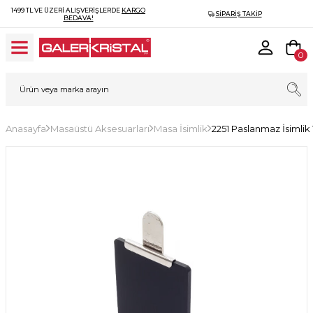
1499 TL VE ÜZERI ALIŞVERIŞLERDE
KARGO
SIPARIŞ TAKIP
BEDAVA!
0
Anasayfa
Masaüstü Aksesuarları
Masa İsimlik
2251 Paslanmaz İsimli