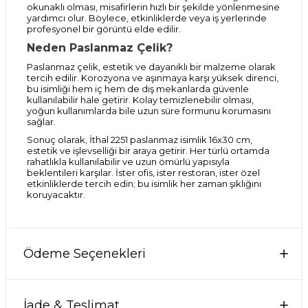
okunaklı olması, misafirlerin hızlı bir şekilde yönlenmesine
yardımcı olur. Böylece, etkinliklerde veya iş yerlerinde
profesyonel bir görüntü elde edilir.
Neden Paslanmaz Çelik?
Paslanmaz çelik, estetik ve dayanıklı bir malzeme olarak
tercih edilir. Korozyona ve aşınmaya karşı yüksek direnci,
bu isimliği hem iç hem de dış mekanlarda güvenle
kullanılabilir hale getirir. Kolay temizlenebilir olması,
yoğun kullanımlarda bile uzun süre formunu korumasını
sağlar.
Sonuç olarak, İthal 2251 paslanmaz isimlik 16x30 cm,
estetik ve işlevselliği bir araya getirir. Her türlü ortamda
rahatlıkla kullanılabilir ve uzun ömürlü yapısıyla
beklentileri karşılar. İster ofis, ister restoran, ister özel
etkinliklerde tercih edin; bu isimlik her zaman şıklığını
koruyacaktır.
Ödeme Seçenekleri
İade & Teslimat