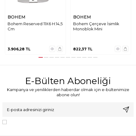
BOHEM
BOHEM
Bohem Reserved 11X6 H:14,5
Bohem Çerçeve İsimlik
Cm
Monoblok Mini
3.906,28
TL
822,37
TL
E-Bülten Aboneliği
Kampanya ve yeniliklerden haberdar olmak için e-bültenimize
abone olun!
KVKK Sözleşmesi'ni
, Okudum, Kabul Ediyorum.