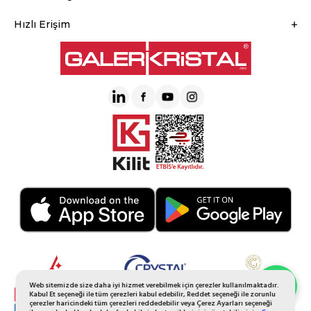
Hızlı Erişim
Web sitemizde size daha iyi hizmet verebilmek için çerezler kullanılmaktadır.
Whatsapp Sipariş
Kabul Et seçeneği ile tüm çerezleri kabul edebilir, Reddet seçeneği ile zorunlu
çerezler haricindeki tüm çerezleri reddedebilir veya Çerez Ayarları seçeneği