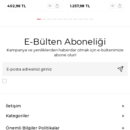
402,96
TL
1.257,98
TL
E-Bülten Aboneliği
Kampanya ve yeniliklerden haberdar olmak için e-bültenimize
abone olun!
KVKK Sözleşmesi'ni
, Okudum, Kabul Ediyorum.
İletişim
Kategoriler
Önemli Bilgiler Politikalar