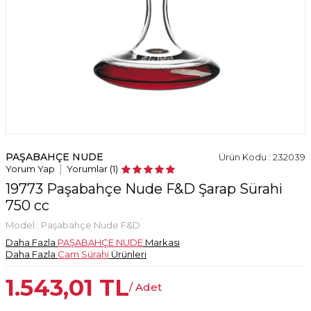
PAŞABAHÇE NUDE
Ürün Kodu : 232039
Yorum Yap
Yorumlar (1)
19773 Paşabahçe Nude F&D Şarap Sürahi
750 cc
Model :
Paşabahçe Nude F&D
Daha Fazla
PAŞABAHÇE NUDE
Markası
Daha Fazla
Cam Sürahi
Ürünleri
1.543,01
TL
/ Adet