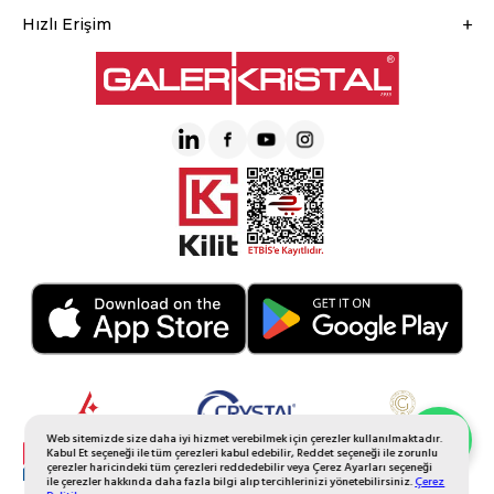
Hızlı Erişim
Web sitemizde size daha iyi hizmet verebilmek için çerezler kullanılmaktadır.
Whatsapp Sipariş
Kabul Et seçeneği ile tüm çerezleri kabul edebilir, Reddet seçeneği ile zorunlu
çerezler haricindeki tüm çerezleri reddedebilir veya Çerez Ayarları seçeneği
ile çerezler hakkında daha fazla bilgi alıp tercihlerinizi yönetebilirsiniz.
Çerez