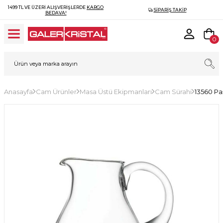
1499 TL VE ÜZERI ALIŞVERIŞLERDE
KARGO
SIPARIŞ TAKIP
BEDAVA!
0
Anasayfa
Cam Ürünler
Masa Üstü Ekipmanları
Cam Sürahi
13560 P