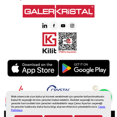
Web sitemizde size daha iyi hizmet verebilmek için çerezler kullanılmaktadır.
Whatsapp Sipariş
Kabul Et seçeneği ile tüm çerezleri kabul edebilir, Reddet seçeneği ile zorunlu
çerezler haricindeki tüm çerezleri reddedebilir veya Çerez Ayarları seçeneği
ile çerezler hakkında daha fazla bilgi alıp tercihlerinizi yönetebilirsiniz.
Çerez
Politikası