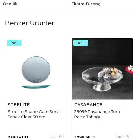
Özellik
Ekstra Direnç
Benzer Ürünler
Yeni
Yeni
STEELİTE
PAŞABAHÇE
Steelite Scape Cam Servis
28099 Paşabahçe Torte
Tabak Clear 30 cm
Pasta Tabağı
6512G380
2.861,41
TL
1.798,68
TL