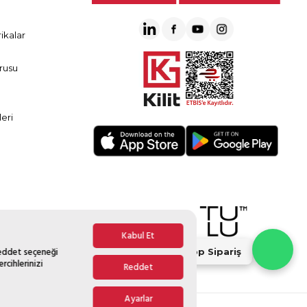
ikalar
rusu
eri
Kabul Et
Reddet seçeneği
Whatsapp Sipariş
rcihlerinizi
Reddet
Ayarlar