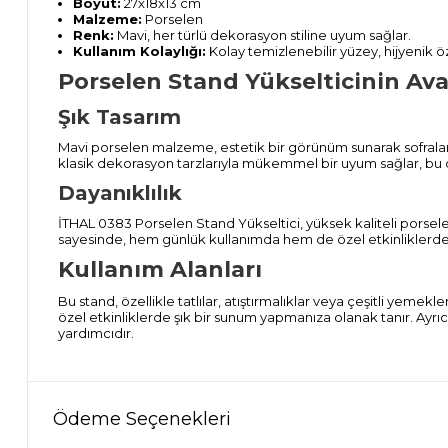
Boyut:
27x18x13 cm
Malzeme:
Porselen
Renk:
Mavi, her türlü dekorasyon stiline uyum sağlar.
Kullanım Kolaylığı:
Kolay temizlenebilir yüzey, hijyenik öz
Porselen Stand Yükselticinin Ava
Şık Tasarım
Mavi porselen malzeme, estetik bir görünüm sunarak sofraları
klasik dekorasyon tarzlarıyla mükemmel bir uyum sağlar, bu da
Dayanıklılık
İTHAL 0383 Porselen Stand Yükseltici, yüksek kaliteli porsele
sayesinde, hem günlük kullanımda hem de özel etkinliklerde 
Kullanım Alanları
Bu stand, özellikle tatlılar, atıştırmalıklar veya çeşitli yemekl
özel etkinliklerde şık bir sunum yapmanıza olanak tanır. Ayrı
yardımcıdır.
Ödeme Seçenekleri