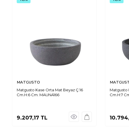
MATGUSTO
MATGUS
Matgusto Kase Orta Mat Beyaz Ç:16
Matgusto 
Cm.H:6 Cm. MAUNA166
Cm.H:7 C
9.207,17
TL
10.794