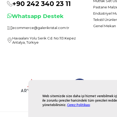
Mutfak Set Üs
+90 242 340 23 11
Pastane Malz
Endüstriyel M
Whatsapp Destek
Tekstil Ürünler
Genel Mekan 
ecommerce@galerikristal.com.tr
Havaalanı Yolu Serik Cd. No:113 Kepez
Antalya, Türkiye
Web sitemizde size daha iyi hizmet verebilmek için
ile zorunlu çerezler haricindeki tüm çerezleri redde
yönetebilirsiniz.
Çerez Politikası