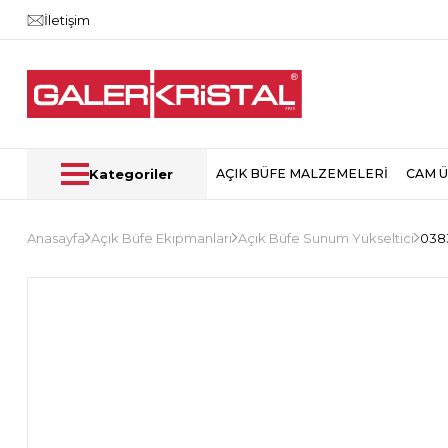
İletişim
Kategoriler
AÇIK BÜFE MALZEMELERİ
CAM 
Anasayfa
Açık Büfe Ekipmanları
Açık Büfe Sunum Yükseltici
0383