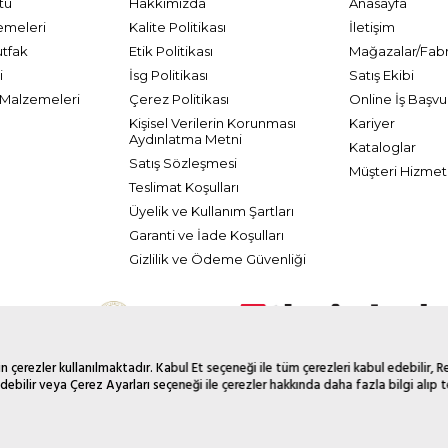
tü
Hakkımızda
Anasayfa
emeleri
Kalite Politikası
İletişim
utfak
Etik Politikası
Mağazalar/Fabr
i
İsg Politikası
Satış Ekibi
Malzemeleri
Çerez Politikası
Online İş Başvu
Kişisel Verilerin Korunması
Kariyer
Aydınlatma Metni
Kataloglar
Satış Sözleşmesi
Müşteri Hizmetl
Teslimat Koşulları
Üyelik ve Kullanım Şartları
Garanti ve İade Koşulları
Gizlilik ve Ödeme Güvenliği
 çerezler kullanılmaktadır. Kabul Et seçeneği ile tüm çerezleri kabul edebilir, 
debilir veya Çerez Ayarları seçeneği ile çerezler hakkında daha fazla bilgi alıp te