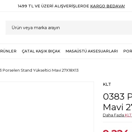
1499 TL VE ÜZERI ALIŞVERIŞLERDE
KARGO BEDAVA!
ÜRÜNLER
ÇATAL KAŞIK BIÇAK
MASAÜSTÜ AKSESUARLARI
POR
 Porselen Stand Yükseltici Mavi 27X18X13
KLT
0383 P
Mavi 2
Daha Fazla
KLT