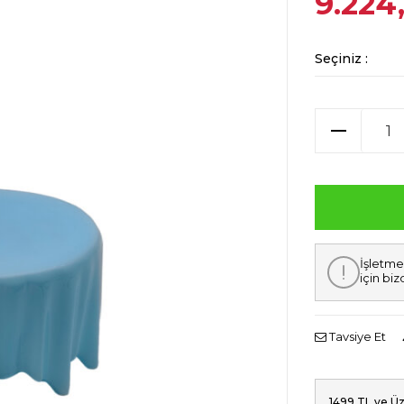
9.224
Seçiniz :
İşletme
için biz
Tavsiye Et
1499 TL ve Üz