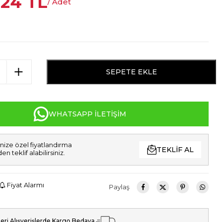
,24
TL
/ Adet
SEPETE EKLE
WHATSAPP İLETIŞIM
nize özel fiyatlandırma
TEKLIF AL
den teklif alabilirsiniz.
Fiyat Alarmı
Paylaş
eri Alışverişlerde Kargo Bedava