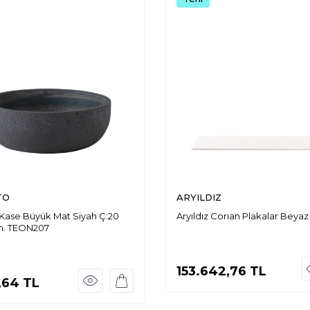
TO
ARYILDIZ
Kase Büyük Mat Siyah Ç:20
Aryıldız Corıan Plakalar Bey
m. TEON207
153.642,76
TL
,64
TL