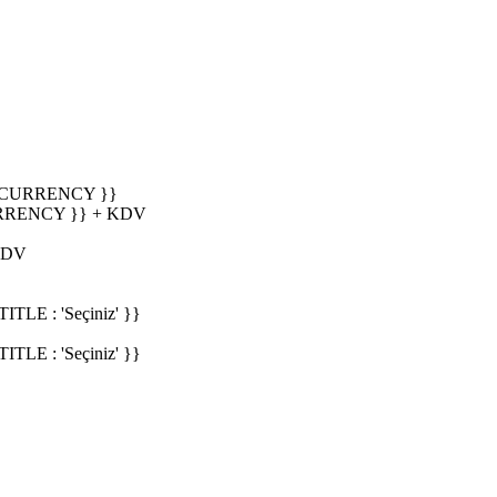
_CURRENCY }}
RRENCY }} + KDV
KDV
E : 'Seçiniz' }}
E : 'Seçiniz' }}