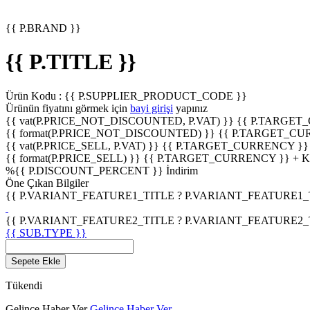
{{ P.BRAND }}
{{ P.TITLE }}
Ürün Kodu :
{{ P.SUPPLIER_PRODUCT_CODE }}
Ürünün fiyatını görmek için
bayi girişi
yapınız
{{ vat(P.PRICE_NOT_DISCOUNTED, P.VAT) }}
{{ P.TARGET
{{ format(P.PRICE_NOT_DISCOUNTED) }}
{{ P.TARGET_CU
{{ vat(P.PRICE_SELL, P.VAT) }}
{{ P.TARGET_CURRENCY }}
{{ format(P.PRICE_SELL) }}
{{ P.TARGET_CURRENCY }} + 
%
{{ P.DISCOUNT_PERCENT }}
İndirim
Öne Çıkan Bilgiler
{{ P.VARIANT_FEATURE1_TITLE ? P.VARIANT_FEATURE1_TITL
{{ P.VARIANT_FEATURE2_TITLE ? P.VARIANT_FEATURE2_TITL
{{ SUB.TYPE }}
Sepete Ekle
Tükendi
Gelince Haber Ver
Gelince Haber Ver