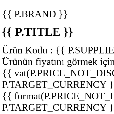
{{ P.BRAND }}
{{ P.TITLE }}
Ürün Kodu :
{{ P.SUPPL
Ürünün fiyatını görmek içi
{{ vat(P.PRICE_NOT_DIS
P.TARGET_CURRENCY }
{{ format(P.PRICE_NOT
P.TARGET_CURRENCY }