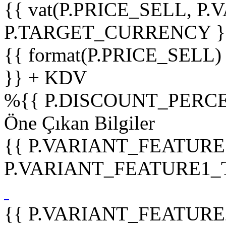
{{ vat(P.PRICE_SELL, P.V
P.TARGET_CURRENCY }
{{ format(P.PRICE_SELL)
}} + KDV
%
{{ P.DISCOUNT_PERCE
Öne Çıkan Bilgiler
{{ P.VARIANT_FEATURE
P.VARIANT_FEATURE1_TIT
{{ P.VARIANT_FEATURE