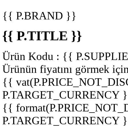
{{ P.BRAND }}
{{ P.TITLE }}
Ürün Kodu :
{{ P.SUPPL
Ürünün fiyatını görmek içi
{{ vat(P.PRICE_NOT_DIS
P.TARGET_CURRENCY }
{{ format(P.PRICE_NOT
P.TARGET_CURRENCY }