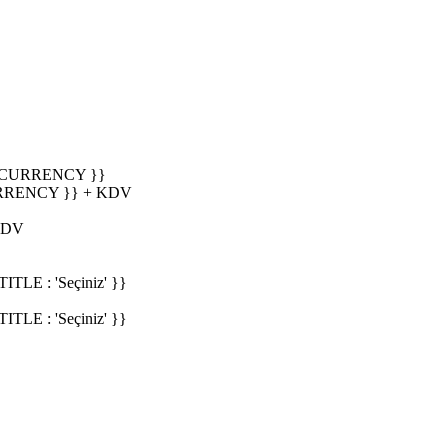
_CURRENCY }}
RRENCY }} + KDV
KDV
E : 'Seçiniz' }}
E : 'Seçiniz' }}