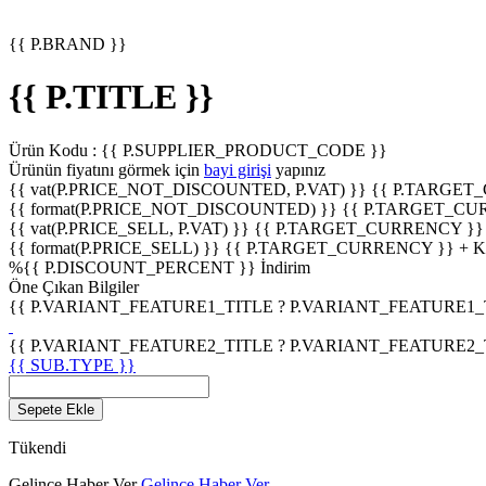
{{ P.BRAND }}
{{ P.TITLE }}
Ürün Kodu :
{{ P.SUPPLIER_PRODUCT_CODE }}
Ürünün fiyatını görmek için
bayi girişi
yapınız
{{ vat(P.PRICE_NOT_DISCOUNTED, P.VAT) }}
{{ P.TARGET
{{ format(P.PRICE_NOT_DISCOUNTED) }}
{{ P.TARGET_CU
{{ vat(P.PRICE_SELL, P.VAT) }}
{{ P.TARGET_CURRENCY }}
{{ format(P.PRICE_SELL) }}
{{ P.TARGET_CURRENCY }} + 
%
{{ P.DISCOUNT_PERCENT }}
İndirim
Öne Çıkan Bilgiler
{{ P.VARIANT_FEATURE1_TITLE ? P.VARIANT_FEATURE1_TITL
{{ P.VARIANT_FEATURE2_TITLE ? P.VARIANT_FEATURE2_TITL
{{ SUB.TYPE }}
Sepete Ekle
Tükendi
Gelince Haber Ver
Gelince Haber Ver