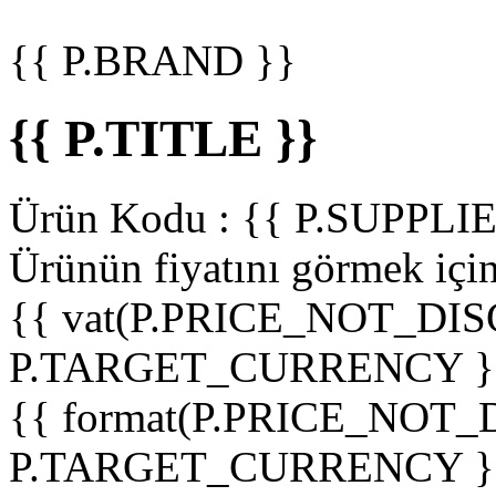
{{ P.BRAND }}
{{ P.TITLE }}
Ürün Kodu :
{{ P.SUPPL
Ürünün fiyatını görmek içi
{{ vat(P.PRICE_NOT_DIS
P.TARGET_CURRENCY }
{{ format(P.PRICE_NOT
P.TARGET_CURRENCY }