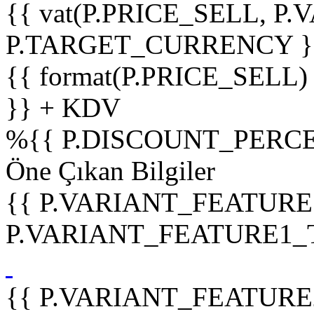
{{ vat(P.PRICE_SELL, P.V
P.TARGET_CURRENCY }
{{ format(P.PRICE_SELL)
}} + KDV
%
{{ P.DISCOUNT_PERCE
Öne Çıkan Bilgiler
{{ P.VARIANT_FEATURE
P.VARIANT_FEATURE1_TIT
{{ P.VARIANT_FEATURE