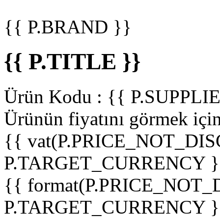
{{ P.BRAND }}
{{ P.TITLE }}
Ürün Kodu :
{{ P.SUPPL
Ürünün fiyatını görmek içi
{{ vat(P.PRICE_NOT_DIS
P.TARGET_CURRENCY }
{{ format(P.PRICE_NOT
P.TARGET_CURRENCY }