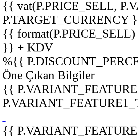
{{ vat(P.PRICE_SELL, P.V
P.TARGET_CURRENCY }
{{ format(P.PRICE_SELL)
}} + KDV
%
{{ P.DISCOUNT_PERCE
Öne Çıkan Bilgiler
{{ P.VARIANT_FEATURE
P.VARIANT_FEATURE1_TIT
{{ P.VARIANT_FEATURE