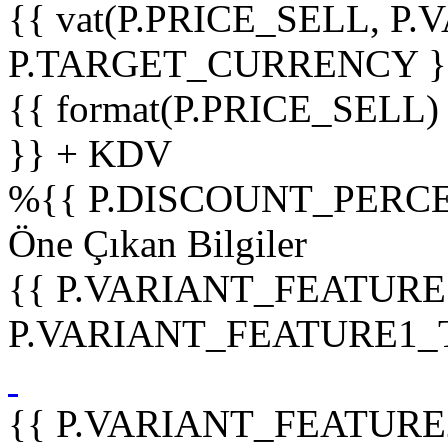
{{ vat(P.PRICE_SELL, P.V
P.TARGET_CURRENCY }
{{ format(P.PRICE_SELL)
}} + KDV
%
{{ P.DISCOUNT_PERCE
Öne Çıkan Bilgiler
{{ P.VARIANT_FEATURE
P.VARIANT_FEATURE1_TIT
{{ P.VARIANT_FEATURE