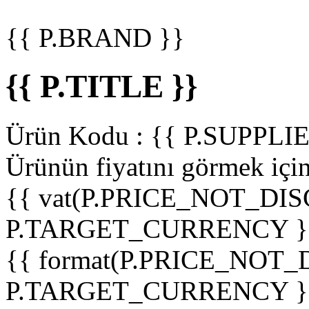
{{ P.BRAND }}
{{ P.TITLE }}
Ürün Kodu :
{{ P.SUPPL
Ürünün fiyatını görmek içi
{{ vat(P.PRICE_NOT_DIS
P.TARGET_CURRENCY }
{{ format(P.PRICE_NOT
P.TARGET_CURRENCY }