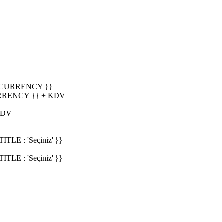
_CURRENCY }}
RRENCY }} + KDV
KDV
E : 'Seçiniz' }}
E : 'Seçiniz' }}