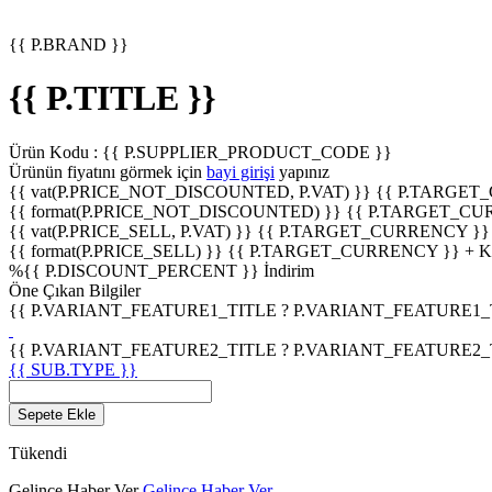
{{ P.BRAND }}
{{ P.TITLE }}
Ürün Kodu :
{{ P.SUPPLIER_PRODUCT_CODE }}
Ürünün fiyatını görmek için
bayi girişi
yapınız
{{ vat(P.PRICE_NOT_DISCOUNTED, P.VAT) }}
{{ P.TARGET
{{ format(P.PRICE_NOT_DISCOUNTED) }}
{{ P.TARGET_CU
{{ vat(P.PRICE_SELL, P.VAT) }}
{{ P.TARGET_CURRENCY }}
{{ format(P.PRICE_SELL) }}
{{ P.TARGET_CURRENCY }} + 
%
{{ P.DISCOUNT_PERCENT }}
İndirim
Öne Çıkan Bilgiler
{{ P.VARIANT_FEATURE1_TITLE ? P.VARIANT_FEATURE1_TITL
{{ P.VARIANT_FEATURE2_TITLE ? P.VARIANT_FEATURE2_TITL
{{ SUB.TYPE }}
Sepete Ekle
Tükendi
Gelince Haber Ver
Gelince Haber Ver