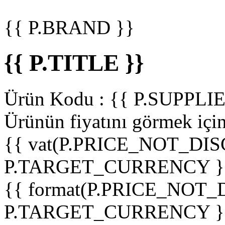
{{ P.BRAND }}
{{ P.TITLE }}
Ürün Kodu :
{{ P.SUPPL
Ürünün fiyatını görmek içi
{{ vat(P.PRICE_NOT_DIS
P.TARGET_CURRENCY }
{{ format(P.PRICE_NOT
P.TARGET_CURRENCY }