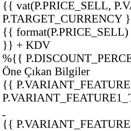
{{ vat(P.PRICE_SELL, P.V
P.TARGET_CURRENCY }
{{ format(P.PRICE_SELL)
}} + KDV
%
{{ P.DISCOUNT_PERCE
Öne Çıkan Bilgiler
{{ P.VARIANT_FEATURE
P.VARIANT_FEATURE1_TIT
{{ P.VARIANT_FEATURE