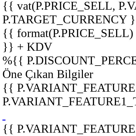
{{ vat(P.PRICE_SELL, P.V
P.TARGET_CURRENCY }
{{ format(P.PRICE_SELL)
}} + KDV
%
{{ P.DISCOUNT_PERCE
Öne Çıkan Bilgiler
{{ P.VARIANT_FEATURE
P.VARIANT_FEATURE1_TIT
{{ P.VARIANT_FEATURE