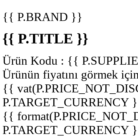
{{ P.BRAND }}
{{ P.TITLE }}
Ürün Kodu :
{{ P.SUPPL
Ürünün fiyatını görmek içi
{{ vat(P.PRICE_NOT_DIS
P.TARGET_CURRENCY }
{{ format(P.PRICE_NOT
P.TARGET_CURRENCY }