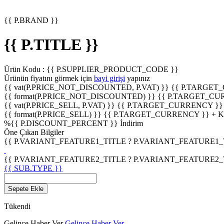
{{ P.BRAND }}
{{ P.TITLE }}
Ürün Kodu :
{{ P.SUPPLIER_PRODUCT_CODE }}
Ürünün fiyatını görmek için
bayi girişi
yapınız
{{ vat(P.PRICE_NOT_DISCOUNTED, P.VAT) }}
{{ P.TARGET
{{ format(P.PRICE_NOT_DISCOUNTED) }}
{{ P.TARGET_CU
{{ vat(P.PRICE_SELL, P.VAT) }}
{{ P.TARGET_CURRENCY }}
{{ format(P.PRICE_SELL) }}
{{ P.TARGET_CURRENCY }} + 
%
{{ P.DISCOUNT_PERCENT }}
İndirim
Öne Çıkan Bilgiler
{{ P.VARIANT_FEATURE1_TITLE ? P.VARIANT_FEATURE1_TITL
{{ P.VARIANT_FEATURE2_TITLE ? P.VARIANT_FEATURE2_TITL
{{ SUB.TYPE }}
Sepete Ekle
Tükendi
Gelince Haber Ver
Gelince Haber Ver