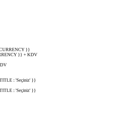
_CURRENCY }}
RRENCY }} + KDV
KDV
E : 'Seçiniz' }}
E : 'Seçiniz' }}