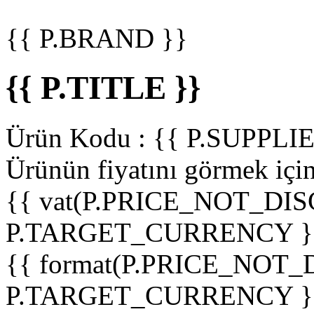
{{ P.BRAND }}
{{ P.TITLE }}
Ürün Kodu :
{{ P.SUPPL
Ürünün fiyatını görmek içi
{{ vat(P.PRICE_NOT_DIS
P.TARGET_CURRENCY }
{{ format(P.PRICE_NOT
P.TARGET_CURRENCY }