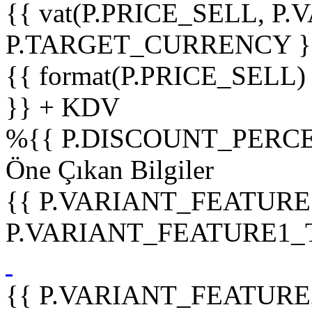
{{ vat(P.PRICE_SELL, P.V
P.TARGET_CURRENCY }
{{ format(P.PRICE_SELL)
}} + KDV
%
{{ P.DISCOUNT_PERCE
Öne Çıkan Bilgiler
{{ P.VARIANT_FEATURE
P.VARIANT_FEATURE1_TIT
{{ P.VARIANT_FEATURE