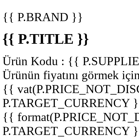
{{ P.BRAND }}
{{ P.TITLE }}
Ürün Kodu :
{{ P.SUPPL
Ürünün fiyatını görmek içi
{{ vat(P.PRICE_NOT_DIS
P.TARGET_CURRENCY }
{{ format(P.PRICE_NOT
P.TARGET_CURRENCY }