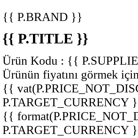
{{ P.BRAND }}
{{ P.TITLE }}
Ürün Kodu :
{{ P.SUPPL
Ürünün fiyatını görmek içi
{{ vat(P.PRICE_NOT_DIS
P.TARGET_CURRENCY }
{{ format(P.PRICE_NOT
P.TARGET_CURRENCY }