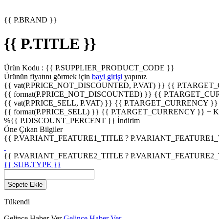
{{ P.BRAND }}
{{ P.TITLE }}
Ürün Kodu :
{{ P.SUPPLIER_PRODUCT_CODE }}
Ürünün fiyatını görmek için
bayi girişi
yapınız
{{ vat(P.PRICE_NOT_DISCOUNTED, P.VAT) }}
{{ P.TARGET
{{ format(P.PRICE_NOT_DISCOUNTED) }}
{{ P.TARGET_CU
{{ vat(P.PRICE_SELL, P.VAT) }}
{{ P.TARGET_CURRENCY }}
{{ format(P.PRICE_SELL) }}
{{ P.TARGET_CURRENCY }} + 
%
{{ P.DISCOUNT_PERCENT }}
İndirim
Öne Çıkan Bilgiler
{{ P.VARIANT_FEATURE1_TITLE ? P.VARIANT_FEATURE1_TITL
{{ P.VARIANT_FEATURE2_TITLE ? P.VARIANT_FEATURE2_TITL
{{ SUB.TYPE }}
Sepete Ekle
Tükendi
Gelince Haber Ver
Gelince Haber Ver