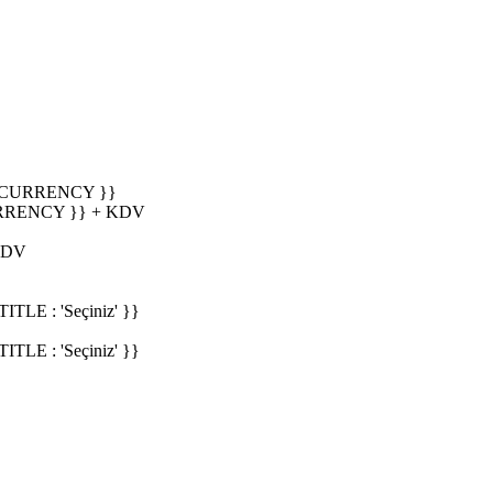
_CURRENCY }}
RRENCY }} + KDV
KDV
E : 'Seçiniz' }}
E : 'Seçiniz' }}