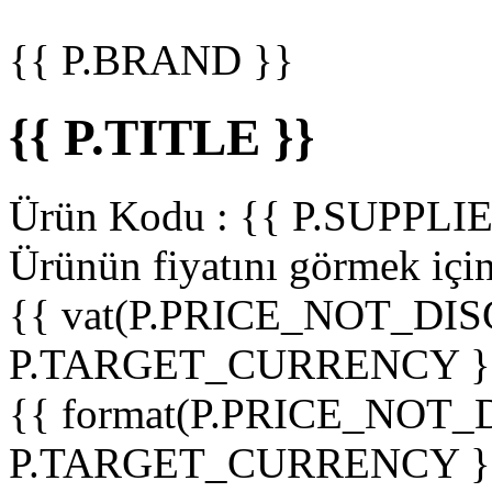
{{ P.BRAND }}
{{ P.TITLE }}
Ürün Kodu :
{{ P.SUPPL
Ürünün fiyatını görmek içi
{{ vat(P.PRICE_NOT_DIS
P.TARGET_CURRENCY }
{{ format(P.PRICE_NOT
P.TARGET_CURRENCY }