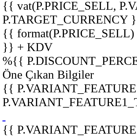
{{ vat(P.PRICE_SELL, P.V
P.TARGET_CURRENCY }
{{ format(P.PRICE_SELL)
}} + KDV
%
{{ P.DISCOUNT_PERCE
Öne Çıkan Bilgiler
{{ P.VARIANT_FEATURE
P.VARIANT_FEATURE1_TIT
{{ P.VARIANT_FEATURE