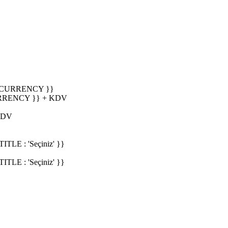
_CURRENCY }}
RRENCY }} + KDV
KDV
E : 'Seçiniz' }}
E : 'Seçiniz' }}