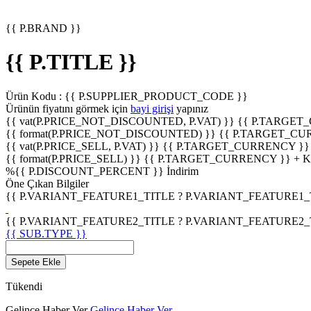
{{ P.BRAND }}
{{ P.TITLE }}
Ürün Kodu :
{{ P.SUPPLIER_PRODUCT_CODE }}
Ürünün fiyatını görmek için
bayi girişi
yapınız
{{ vat(P.PRICE_NOT_DISCOUNTED, P.VAT) }}
{{ P.TARGET
{{ format(P.PRICE_NOT_DISCOUNTED) }}
{{ P.TARGET_CU
{{ vat(P.PRICE_SELL, P.VAT) }}
{{ P.TARGET_CURRENCY }}
{{ format(P.PRICE_SELL) }}
{{ P.TARGET_CURRENCY }} + 
%
{{ P.DISCOUNT_PERCENT }}
İndirim
Öne Çıkan Bilgiler
{{ P.VARIANT_FEATURE1_TITLE ? P.VARIANT_FEATURE1_TITL
{{ P.VARIANT_FEATURE2_TITLE ? P.VARIANT_FEATURE2_TITL
{{ SUB.TYPE }}
Sepete Ekle
Tükendi
Gelince Haber Ver
Gelince Haber Ver