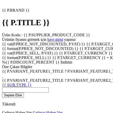
{{ P.BRAND }}
{{ P.TITLE }}
Ürün Kodu :
{{ P.SUPPLIER_PRODUCT_CODE }}
Ürünün fiyatını görmek için
bayi girişi
yapınız
{{ vat(P.PRICE_NOT_DISCOUNTED, P.VAT) }}
{{ P.TARGET
{{ format(P.PRICE_NOT_DISCOUNTED) }}
{{ P.TARGET_CU
{{ vat(P.PRICE_SELL, P.VAT) }}
{{ P.TARGET_CURRENCY }}
{{ format(P.PRICE_SELL) }}
{{ P.TARGET_CURRENCY }} + 
%
{{ P.DISCOUNT_PERCENT }}
İndirim
Öne Çıkan Bilgiler
{{ P.VARIANT_FEATURE1_TITLE ? P.VARIANT_FEATURE1_TITL
{{ P.VARIANT_FEATURE2_TITLE ? P.VARIANT_FEATURE2_TITL
{{ SUB.TYPE }}
Sepete Ekle
Tükendi
Gelince Haber Ver
Gelince Haber Ver