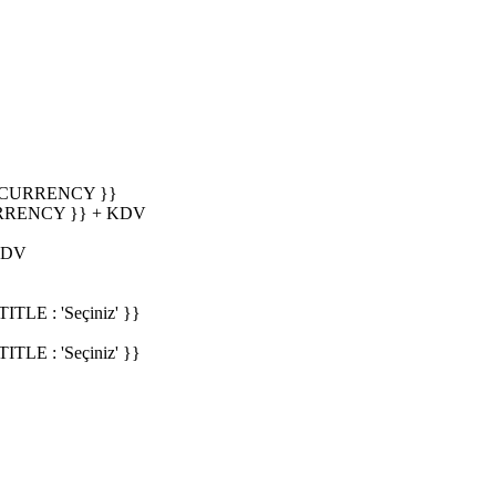
_CURRENCY }}
RRENCY }} + KDV
KDV
E : 'Seçiniz' }}
E : 'Seçiniz' }}