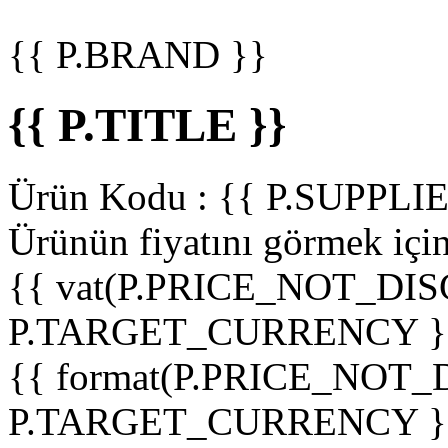
{{ P.BRAND }}
{{ P.TITLE }}
Ürün Kodu :
{{ P.SUPPL
Ürünün fiyatını görmek içi
{{ vat(P.PRICE_NOT_DIS
P.TARGET_CURRENCY }
{{ format(P.PRICE_NOT
P.TARGET_CURRENCY }