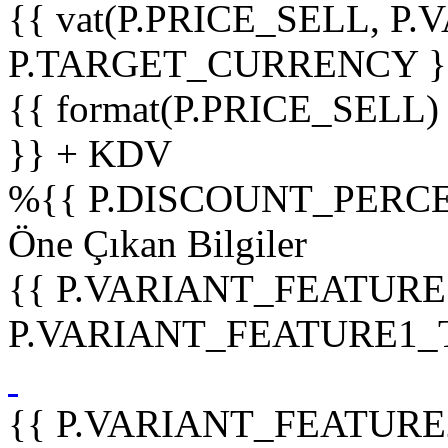
{{ vat(P.PRICE_SELL, P.V
P.TARGET_CURRENCY }
{{ format(P.PRICE_SELL)
}} + KDV
%
{{ P.DISCOUNT_PERCE
Öne Çıkan Bilgiler
{{ P.VARIANT_FEATURE
P.VARIANT_FEATURE1_TIT
{{ P.VARIANT_FEATURE