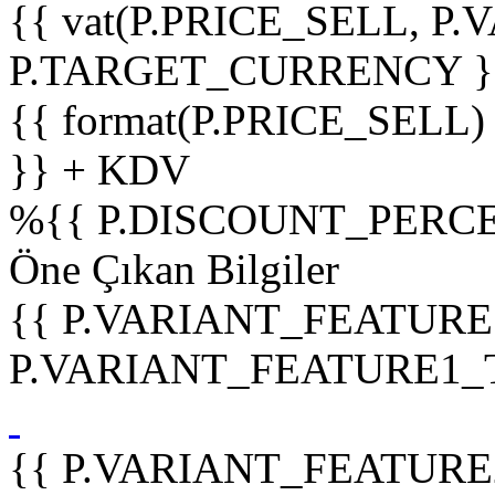
{{ vat(P.PRICE_SELL, P.V
P.TARGET_CURRENCY }
{{ format(P.PRICE_SELL)
}} + KDV
%
{{ P.DISCOUNT_PERCE
Öne Çıkan Bilgiler
{{ P.VARIANT_FEATURE
P.VARIANT_FEATURE1_TIT
{{ P.VARIANT_FEATURE