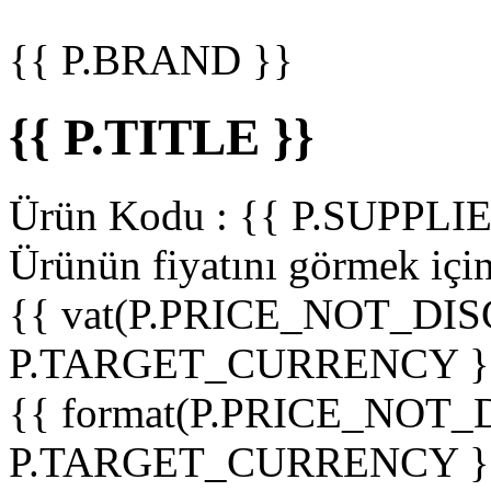
{{ P.BRAND }}
{{ P.TITLE }}
Ürün Kodu :
{{ P.SUPPL
Ürünün fiyatını görmek içi
{{ vat(P.PRICE_NOT_DIS
P.TARGET_CURRENCY }
{{ format(P.PRICE_NOT
P.TARGET_CURRENCY }