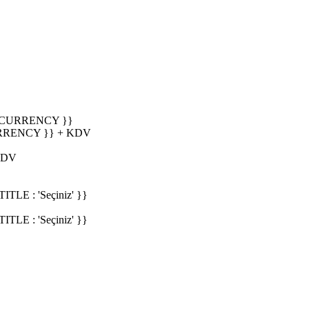
_CURRENCY }}
RRENCY }} + KDV
KDV
E : 'Seçiniz' }}
E : 'Seçiniz' }}