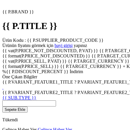
{{ P.BRAND }}
{{ P.TITLE }}
Ürün Kodu :
{{ P.SUPPLIER_PRODUCT_CODE }}
Ürünün fiyatını görmek için
bayi girişi
yapınız
{{ vat(P.PRICE_NOT_DISCOUNTED, P.VAT) }}
{{ P.TARGET
{{ format(P.PRICE_NOT_DISCOUNTED) }}
{{ P.TARGET_CU
{{ vat(P.PRICE_SELL, P.VAT) }}
{{ P.TARGET_CURRENCY }}
{{ format(P.PRICE_SELL) }}
{{ P.TARGET_CURRENCY }} + 
%
{{ P.DISCOUNT_PERCENT }}
İndirim
Öne Çıkan Bilgiler
{{ P.VARIANT_FEATURE1_TITLE ? P.VARIANT_FEATURE1_TITL
{{ P.VARIANT_FEATURE2_TITLE ? P.VARIANT_FEATURE2_TITL
{{ SUB.TYPE }}
Sepete Ekle
Tükendi
Gelince Haber Ver
Gelince Haber Ver