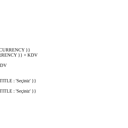
_CURRENCY }}
RRENCY }} + KDV
KDV
E : 'Seçiniz' }}
E : 'Seçiniz' }}