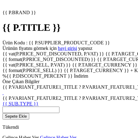
{{ P.BRAND }}
{{ P.TITLE }}
Ürün Kodu :
{{ P.SUPPLIER_PRODUCT_CODE }}
Ürünün fiyatını görmek için
bayi girişi
yapınız
{{ vat(P.PRICE_NOT_DISCOUNTED, P.VAT) }}
{{ P.TARGET
{{ format(P.PRICE_NOT_DISCOUNTED) }}
{{ P.TARGET_CU
{{ vat(P.PRICE_SELL, P.VAT) }}
{{ P.TARGET_CURRENCY }}
{{ format(P.PRICE_SELL) }}
{{ P.TARGET_CURRENCY }} + 
%
{{ P.DISCOUNT_PERCENT }}
İndirim
Öne Çıkan Bilgiler
{{ P.VARIANT_FEATURE1_TITLE ? P.VARIANT_FEATURE1_TITL
{{ P.VARIANT_FEATURE2_TITLE ? P.VARIANT_FEATURE2_TITL
{{ SUB.TYPE }}
Sepete Ekle
Tükendi
Gelince Haber Ver
Gelince Haber Ver