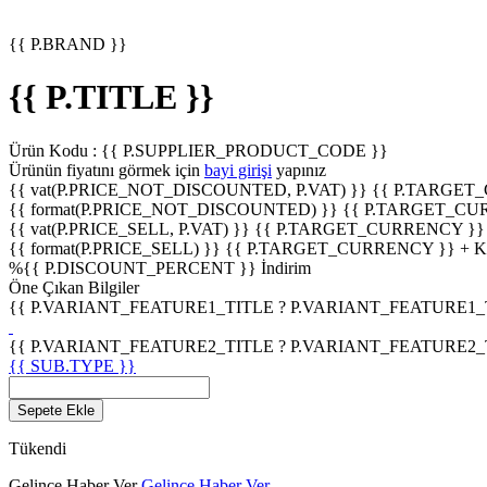
{{ P.BRAND }}
{{ P.TITLE }}
Ürün Kodu :
{{ P.SUPPLIER_PRODUCT_CODE }}
Ürünün fiyatını görmek için
bayi girişi
yapınız
{{ vat(P.PRICE_NOT_DISCOUNTED, P.VAT) }}
{{ P.TARGET
{{ format(P.PRICE_NOT_DISCOUNTED) }}
{{ P.TARGET_CU
{{ vat(P.PRICE_SELL, P.VAT) }}
{{ P.TARGET_CURRENCY }}
{{ format(P.PRICE_SELL) }}
{{ P.TARGET_CURRENCY }} + 
%
{{ P.DISCOUNT_PERCENT }}
İndirim
Öne Çıkan Bilgiler
{{ P.VARIANT_FEATURE1_TITLE ? P.VARIANT_FEATURE1_TITL
{{ P.VARIANT_FEATURE2_TITLE ? P.VARIANT_FEATURE2_TITL
{{ SUB.TYPE }}
Sepete Ekle
Tükendi
Gelince Haber Ver
Gelince Haber Ver