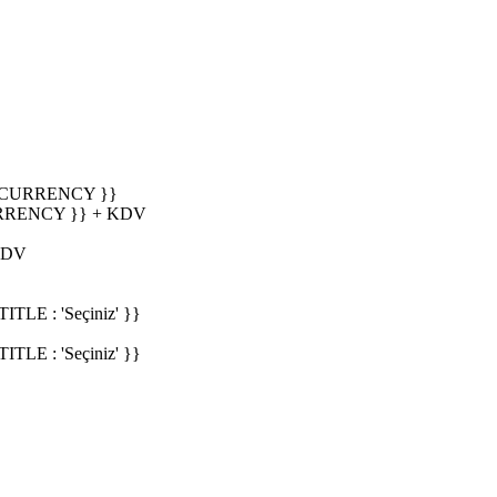
_CURRENCY }}
RRENCY }} + KDV
KDV
E : 'Seçiniz' }}
E : 'Seçiniz' }}