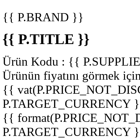
{{ P.BRAND }}
{{ P.TITLE }}
Ürün Kodu :
{{ P.SUPPL
Ürünün fiyatını görmek içi
{{ vat(P.PRICE_NOT_DIS
P.TARGET_CURRENCY }
{{ format(P.PRICE_NOT
P.TARGET_CURRENCY }