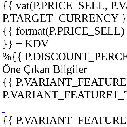
{{ vat(P.PRICE_SELL, P.V
P.TARGET_CURRENCY }
{{ format(P.PRICE_SELL)
}} + KDV
%
{{ P.DISCOUNT_PERCE
Öne Çıkan Bilgiler
{{ P.VARIANT_FEATURE
P.VARIANT_FEATURE1_TIT
{{ P.VARIANT_FEATURE