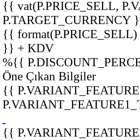
{{ vat(P.PRICE_SELL, P.V
P.TARGET_CURRENCY }
{{ format(P.PRICE_SELL)
}} + KDV
%
{{ P.DISCOUNT_PERCE
Öne Çıkan Bilgiler
{{ P.VARIANT_FEATURE
P.VARIANT_FEATURE1_TIT
{{ P.VARIANT_FEATURE