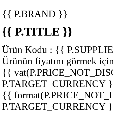
{{ P.BRAND }}
{{ P.TITLE }}
Ürün Kodu :
{{ P.SUPPL
Ürünün fiyatını görmek içi
{{ vat(P.PRICE_NOT_DIS
P.TARGET_CURRENCY }
{{ format(P.PRICE_NOT
P.TARGET_CURRENCY }