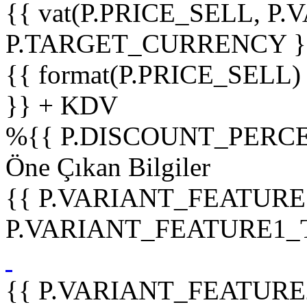
{{ vat(P.PRICE_SELL, P.V
P.TARGET_CURRENCY }
{{ format(P.PRICE_SELL)
}} + KDV
%
{{ P.DISCOUNT_PERCE
Öne Çıkan Bilgiler
{{ P.VARIANT_FEATURE
P.VARIANT_FEATURE1_TIT
{{ P.VARIANT_FEATURE