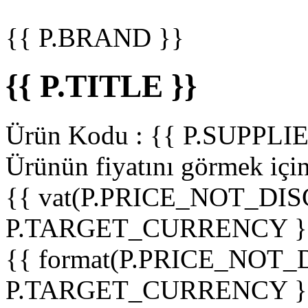
{{ P.BRAND }}
{{ P.TITLE }}
Ürün Kodu :
{{ P.SUPPL
Ürünün fiyatını görmek içi
{{ vat(P.PRICE_NOT_DIS
P.TARGET_CURRENCY }
{{ format(P.PRICE_NOT
P.TARGET_CURRENCY }