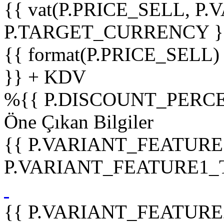
{{ vat(P.PRICE_SELL, P.V
P.TARGET_CURRENCY }
{{ format(P.PRICE_SELL)
}} + KDV
%
{{ P.DISCOUNT_PERCE
Öne Çıkan Bilgiler
{{ P.VARIANT_FEATURE
P.VARIANT_FEATURE1_TIT
{{ P.VARIANT_FEATURE