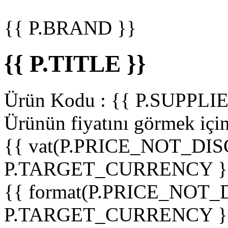
{{ P.BRAND }}
{{ P.TITLE }}
Ürün Kodu :
{{ P.SUPPL
Ürünün fiyatını görmek içi
{{ vat(P.PRICE_NOT_DIS
P.TARGET_CURRENCY }
{{ format(P.PRICE_NOT
P.TARGET_CURRENCY }