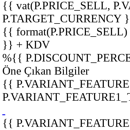
{{ vat(P.PRICE_SELL, P.V
P.TARGET_CURRENCY }
{{ format(P.PRICE_SELL)
}} + KDV
%
{{ P.DISCOUNT_PERCE
Öne Çıkan Bilgiler
{{ P.VARIANT_FEATURE
P.VARIANT_FEATURE1_TIT
{{ P.VARIANT_FEATURE