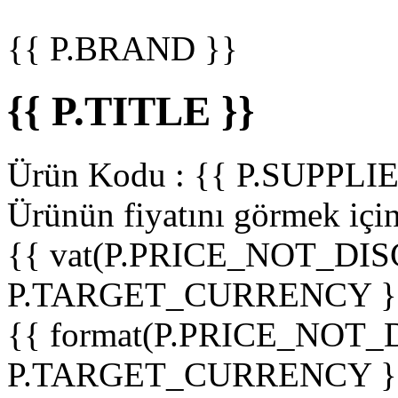
{{ P.BRAND }}
{{ P.TITLE }}
Ürün Kodu :
{{ P.SUPPL
Ürünün fiyatını görmek içi
{{ vat(P.PRICE_NOT_DIS
P.TARGET_CURRENCY }
{{ format(P.PRICE_NOT
P.TARGET_CURRENCY }