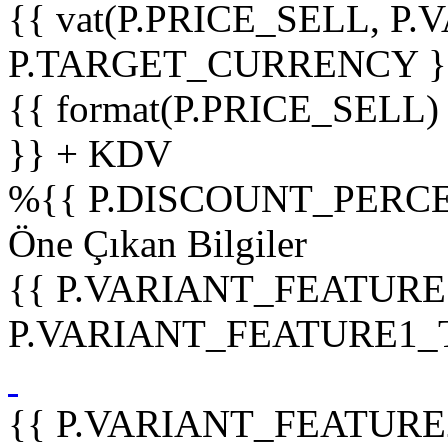
{{ vat(P.PRICE_SELL, P.V
P.TARGET_CURRENCY }
{{ format(P.PRICE_SELL)
}} + KDV
%
{{ P.DISCOUNT_PERCE
Öne Çıkan Bilgiler
{{ P.VARIANT_FEATURE
P.VARIANT_FEATURE1_TIT
{{ P.VARIANT_FEATURE