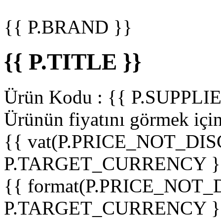
{{ P.BRAND }}
{{ P.TITLE }}
Ürün Kodu :
{{ P.SUPPL
Ürünün fiyatını görmek içi
{{ vat(P.PRICE_NOT_DIS
P.TARGET_CURRENCY }
{{ format(P.PRICE_NOT
P.TARGET_CURRENCY }