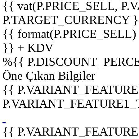
{{ vat(P.PRICE_SELL, P.V
P.TARGET_CURRENCY }
{{ format(P.PRICE_SELL)
}} + KDV
%
{{ P.DISCOUNT_PERCE
Öne Çıkan Bilgiler
{{ P.VARIANT_FEATURE
P.VARIANT_FEATURE1_TIT
{{ P.VARIANT_FEATURE