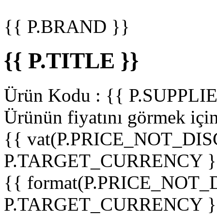
{{ P.BRAND }}
{{ P.TITLE }}
Ürün Kodu :
{{ P.SUPPL
Ürünün fiyatını görmek içi
{{ vat(P.PRICE_NOT_DIS
P.TARGET_CURRENCY }
{{ format(P.PRICE_NOT
P.TARGET_CURRENCY }