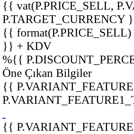
{{ vat(P.PRICE_SELL, P.V
P.TARGET_CURRENCY }
{{ format(P.PRICE_SELL)
}} + KDV
%
{{ P.DISCOUNT_PERCE
Öne Çıkan Bilgiler
{{ P.VARIANT_FEATURE
P.VARIANT_FEATURE1_TIT
{{ P.VARIANT_FEATURE