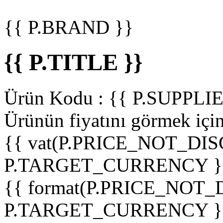
{{ P.BRAND }}
{{ P.TITLE }}
Ürün Kodu :
{{ P.SUPPL
Ürünün fiyatını görmek içi
{{ vat(P.PRICE_NOT_DIS
P.TARGET_CURRENCY }
{{ format(P.PRICE_NOT
P.TARGET_CURRENCY }