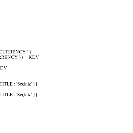
_CURRENCY }}
RRENCY }} + KDV
KDV
E : 'Seçiniz' }}
E : 'Seçiniz' }}