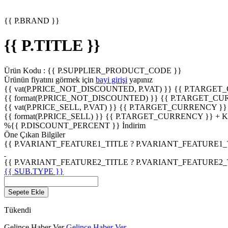
{{ P.BRAND }}
{{ P.TITLE }}
Ürün Kodu :
{{ P.SUPPLIER_PRODUCT_CODE }}
Ürünün fiyatını görmek için
bayi girişi
yapınız
{{ vat(P.PRICE_NOT_DISCOUNTED, P.VAT) }}
{{ P.TARGET
{{ format(P.PRICE_NOT_DISCOUNTED) }}
{{ P.TARGET_CU
{{ vat(P.PRICE_SELL, P.VAT) }}
{{ P.TARGET_CURRENCY }}
{{ format(P.PRICE_SELL) }}
{{ P.TARGET_CURRENCY }} + 
%
{{ P.DISCOUNT_PERCENT }}
İndirim
Öne Çıkan Bilgiler
{{ P.VARIANT_FEATURE1_TITLE ? P.VARIANT_FEATURE1_TITL
{{ P.VARIANT_FEATURE2_TITLE ? P.VARIANT_FEATURE2_TITL
{{ SUB.TYPE }}
Sepete Ekle
Tükendi
Gelince Haber Ver
Gelince Haber Ver