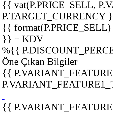
{{ vat(P.PRICE_SELL, P.V
P.TARGET_CURRENCY }
{{ format(P.PRICE_SELL)
}} + KDV
%
{{ P.DISCOUNT_PERCE
Öne Çıkan Bilgiler
{{ P.VARIANT_FEATURE
P.VARIANT_FEATURE1_TIT
{{ P.VARIANT_FEATURE