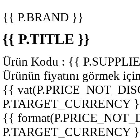
{{ P.BRAND }}
{{ P.TITLE }}
Ürün Kodu :
{{ P.SUPPL
Ürünün fiyatını görmek içi
{{ vat(P.PRICE_NOT_DIS
P.TARGET_CURRENCY }
{{ format(P.PRICE_NOT
P.TARGET_CURRENCY }