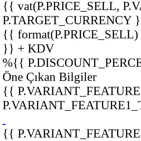
{{ vat(P.PRICE_SELL, P.V
P.TARGET_CURRENCY }
{{ format(P.PRICE_SELL)
}} + KDV
%
{{ P.DISCOUNT_PERCE
Öne Çıkan Bilgiler
{{ P.VARIANT_FEATURE
P.VARIANT_FEATURE1_TIT
{{ P.VARIANT_FEATURE