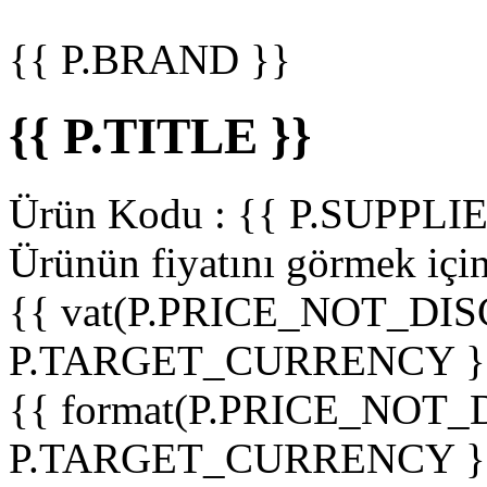
{{ P.BRAND }}
{{ P.TITLE }}
Ürün Kodu :
{{ P.SUPPL
Ürünün fiyatını görmek içi
{{ vat(P.PRICE_NOT_DIS
P.TARGET_CURRENCY }
{{ format(P.PRICE_NOT
P.TARGET_CURRENCY }