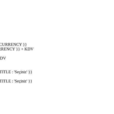
_CURRENCY }}
RRENCY }} + KDV
KDV
E : 'Seçiniz' }}
E : 'Seçiniz' }}