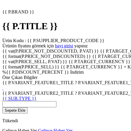
{{ P.BRAND }}
{{ P.TITLE }}
Ürün Kodu :
{{ P.SUPPLIER_PRODUCT_CODE }}
Ürünün fiyatını görmek için
bayi girişi
yapınız
{{ vat(P.PRICE_NOT_DISCOUNTED, P.VAT) }}
{{ P.TARGET
{{ format(P.PRICE_NOT_DISCOUNTED) }}
{{ P.TARGET_CU
{{ vat(P.PRICE_SELL, P.VAT) }}
{{ P.TARGET_CURRENCY }}
{{ format(P.PRICE_SELL) }}
{{ P.TARGET_CURRENCY }} + 
%
{{ P.DISCOUNT_PERCENT }}
İndirim
Öne Çıkan Bilgiler
{{ P.VARIANT_FEATURE1_TITLE ? P.VARIANT_FEATURE1_TITL
{{ P.VARIANT_FEATURE2_TITLE ? P.VARIANT_FEATURE2_TITL
{{ SUB.TYPE }}
Sepete Ekle
Tükendi
Gelince Haber Ver
Gelince Haber Ver