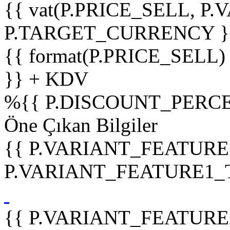
{{ vat(P.PRICE_SELL, P.V
P.TARGET_CURRENCY }
{{ format(P.PRICE_SELL)
}} + KDV
%
{{ P.DISCOUNT_PERCE
Öne Çıkan Bilgiler
{{ P.VARIANT_FEATURE
P.VARIANT_FEATURE1_TIT
{{ P.VARIANT_FEATURE