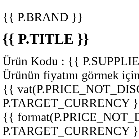
{{ P.BRAND }}
{{ P.TITLE }}
Ürün Kodu :
{{ P.SUPPL
Ürünün fiyatını görmek içi
{{ vat(P.PRICE_NOT_DIS
P.TARGET_CURRENCY }
{{ format(P.PRICE_NOT
P.TARGET_CURRENCY }