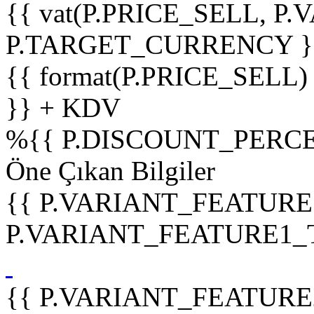
{{ vat(P.PRICE_SELL, P.V
P.TARGET_CURRENCY }
{{ format(P.PRICE_SELL)
}} + KDV
%
{{ P.DISCOUNT_PERCE
Öne Çıkan Bilgiler
{{ P.VARIANT_FEATURE
P.VARIANT_FEATURE1_TIT
{{ P.VARIANT_FEATURE