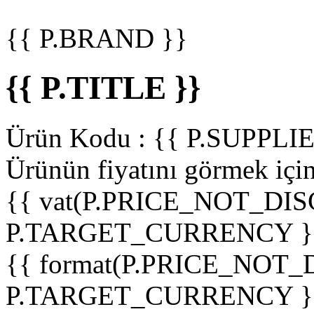
{{ P.BRAND }}
{{ P.TITLE }}
Ürün Kodu :
{{ P.SUPPL
Ürünün fiyatını görmek içi
{{ vat(P.PRICE_NOT_DIS
P.TARGET_CURRENCY }
{{ format(P.PRICE_NOT
P.TARGET_CURRENCY }