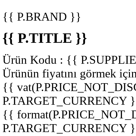
{{ P.BRAND }}
{{ P.TITLE }}
Ürün Kodu :
{{ P.SUPPL
Ürünün fiyatını görmek içi
{{ vat(P.PRICE_NOT_DIS
P.TARGET_CURRENCY }
{{ format(P.PRICE_NOT
P.TARGET_CURRENCY }