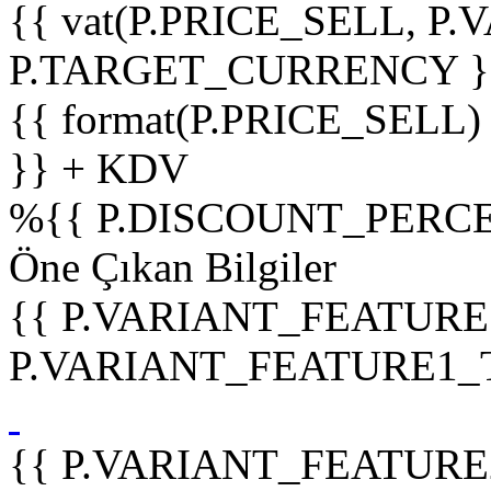
{{ vat(P.PRICE_SELL, P.V
P.TARGET_CURRENCY }
{{ format(P.PRICE_SELL)
}} + KDV
%
{{ P.DISCOUNT_PERCE
Öne Çıkan Bilgiler
{{ P.VARIANT_FEATURE
P.VARIANT_FEATURE1_TIT
{{ P.VARIANT_FEATURE