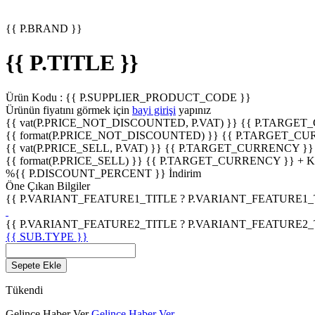
{{ P.BRAND }}
{{ P.TITLE }}
Ürün Kodu :
{{ P.SUPPLIER_PRODUCT_CODE }}
Ürünün fiyatını görmek için
bayi girişi
yapınız
{{ vat(P.PRICE_NOT_DISCOUNTED, P.VAT) }}
{{ P.TARGET
{{ format(P.PRICE_NOT_DISCOUNTED) }}
{{ P.TARGET_CU
{{ vat(P.PRICE_SELL, P.VAT) }}
{{ P.TARGET_CURRENCY }}
{{ format(P.PRICE_SELL) }}
{{ P.TARGET_CURRENCY }} + 
%
{{ P.DISCOUNT_PERCENT }}
İndirim
Öne Çıkan Bilgiler
{{ P.VARIANT_FEATURE1_TITLE ? P.VARIANT_FEATURE1_TITL
{{ P.VARIANT_FEATURE2_TITLE ? P.VARIANT_FEATURE2_TITL
{{ SUB.TYPE }}
Sepete Ekle
Tükendi
Gelince Haber Ver
Gelince Haber Ver