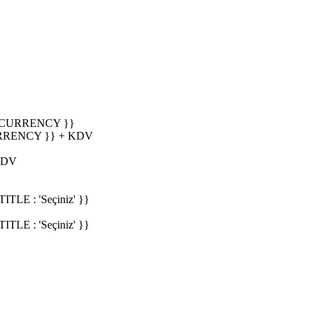
_CURRENCY }}
RRENCY }} + KDV
KDV
E : 'Seçiniz' }}
E : 'Seçiniz' }}