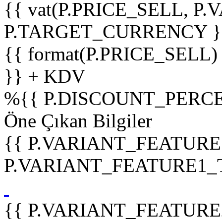
{{ vat(P.PRICE_SELL, P.V
P.TARGET_CURRENCY }
{{ format(P.PRICE_SELL)
}} + KDV
%
{{ P.DISCOUNT_PERCE
Öne Çıkan Bilgiler
{{ P.VARIANT_FEATURE
P.VARIANT_FEATURE1_TIT
{{ P.VARIANT_FEATURE