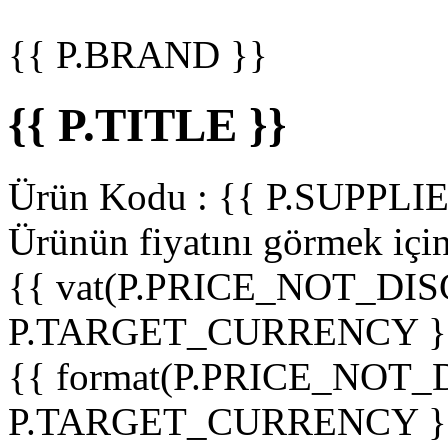
{{ P.BRAND }}
{{ P.TITLE }}
Ürün Kodu :
{{ P.SUPPL
Ürünün fiyatını görmek içi
{{ vat(P.PRICE_NOT_DIS
P.TARGET_CURRENCY }
{{ format(P.PRICE_NOT
P.TARGET_CURRENCY }